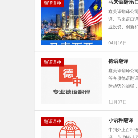
马来语翻译/
翻译语种
鑫美译翻译公
译、马来语口
业投资、创新和
04月16日
德语翻译
翻译语种
鑫美译翻译公
等各项德语翻
际趋势的加强，
11月07日
小语种翻译
翻译语种
中到外上百种
译，英 到外