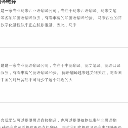
口译/笔译
司是一家专业马来西亚语翻译公司，专注于马来西语翻译、马来文笔
译等各项印度语翻译服务，有着丰富的印度语翻译经验。 马来西亚的商
数字化进程似乎正在稳步推进。因此，马来...
司是是一家专业德语翻译公司，专注于中德翻译、德文笔译、德语口译
译服务，有着丰富的德语翻译经验。 德语翻译越来越受到关注，随着国
中国的对外贸易不可能少了这个邻近的大...
语言我团队可以提供母语直接翻译，也可以提供价格低廉的非母语翻
上百种语言也可以提供母语直接翻译，同时我们也提供各语言中到外母语