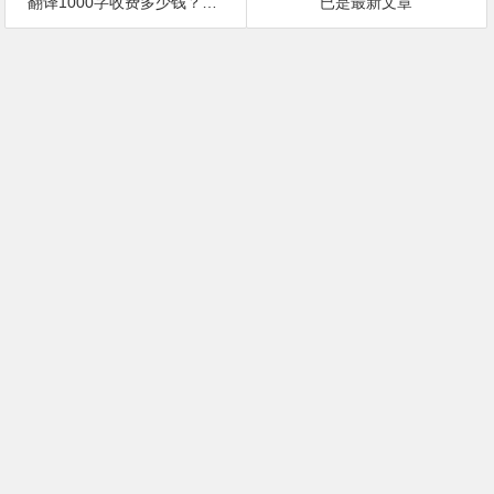
翻译1000字收费多少钱？翻译1000字价格
已是最新文章