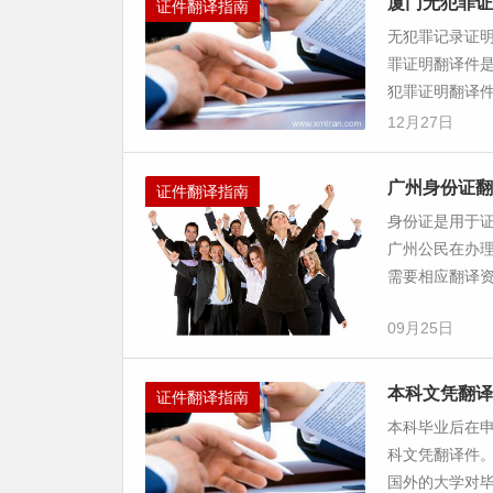
厦门无犯罪证
证件翻译指南
无犯罪记录证
罪证明翻译件
犯罪证明翻译件
12月27日
广州身份证翻
证件翻译指南
身份证是用于
广州公民在办
需要相应翻译资
09月25日
本科文凭翻译
证件翻译指南
本科毕业后在
科文凭翻译件
国外的大学对毕